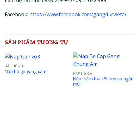
Liên hệ: hotline 0948 229 955/ 0912 622 988
Facebook:
https://www.facebook.com/gangducvieta/
SẢN PHẨM TƯƠNG TỰ
NẮP HỐ GA
Nắp hố ga gang xám
NẮP HỐ GA
Nắp thăm thu kết hợp và ngăn
mùi