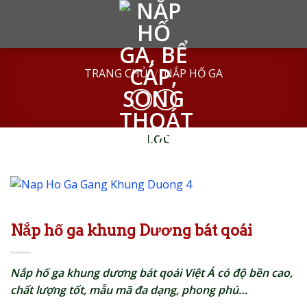
Skip
to
content
TRANG CHỦ
/
NẮP HỐ GA
LỌC
Nắp hố ga khung Dương bát qoái
Nắp hố ga khung dương bát qoái Việt Á có độ bền cao,
chất lượng tốt, mẫu mã đa dạng, phong phú…