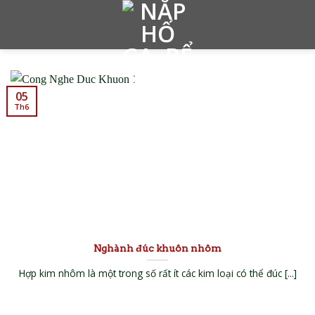
Skip
to
content
05
Th6
Nghành đúc khuôn nhôm
Hợp kim nhôm là một trong số rất ít các kim loại có thể đúc [...]