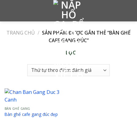
Skip
to
content
TRANG CHỦ
/
SẢN PHẨM ĐƯỢC GẮN THẺ “BÀN GHẾ
CAFE GANG ĐÚC”
LỌC
BÀN GHẾ GANG
Bàn ghế cafe gang đúc đẹp