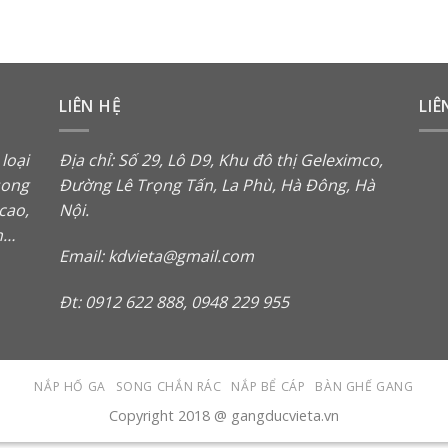
LIÊN HỆ
LIÊ
loại
Địa chỉ: Số 29, Lô D9, Khu đô thị Geleximco,
song
Đường Lê Trọng Tấn, La Phù, Hà Đông, Hà
cao,
Nội.
h…
Email: kdvieta@gmail.com
Đt: 0912 622 888, 0948 229 955
NẮP HỐ GA
SONG CHẮN RÁC
NẮP BỂ CÁP
BÀN GHẾ GANG
Copyright 2018 @ gangducvieta.vn