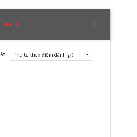
LIÊN HỆ
hất