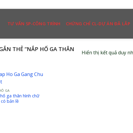
TƯ VẤN SP-CÔNG TRÌNH
CHỨNG CHỈ CL-DỰ ÁN ĐÃ LẮP
ẮN THẺ “NẮP HỐ GA THÂN
Hiển thị kết quả duy n
HỐ GA
hố ga thân hình chữ
 có bản lề