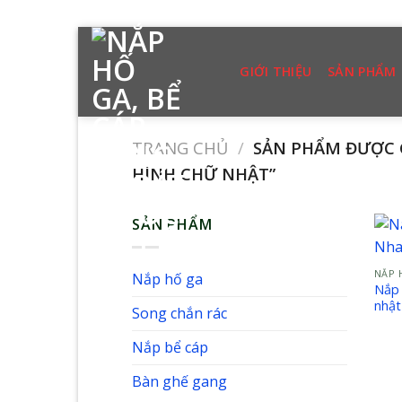
Skip
to
GIỚI THIỆU
SẢN PHẨM
content
TRANG CHỦ
/
SẢN PHẨM ĐƯỢC G
HÌNH CHỮ NHẬT”
SẢN PHẨM
NẮP 
Nắp hố ga
Nắp 
nhật
Song chắn rác
Nắp bể cáp
Bàn ghế gang