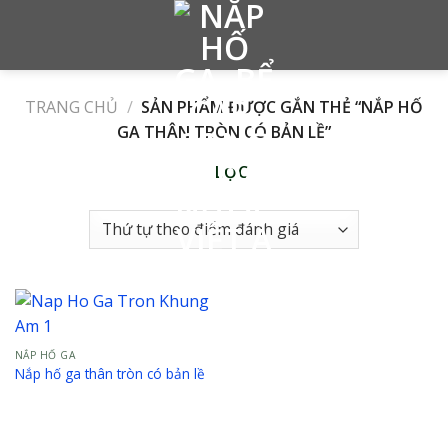
Skip
to
content
TRANG CHỦ
/
SẢN PHẨM ĐƯỢC GẮN THẺ “NẮP HỐ
GA THÂN TRÒN CÓ BẢN LỀ”
LỌC
NẮP HỐ GA
Nắp hố ga thân tròn có bản lề