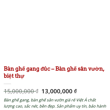
Bàn ghế gang đúc – Bàn ghế sân vườn,
biệt thự
Giá
Giá
15,000,000
13,000,000
₫
₫
gốc
hiện
Bàn ghế gang, bàn ghế sân vườn giá rẻ Việt Á chất
là:
tại
lượng cao, sắc nét, bền đẹp. Sản phẩm uy tín, bảo hành
15,000,000 ₫.
là: