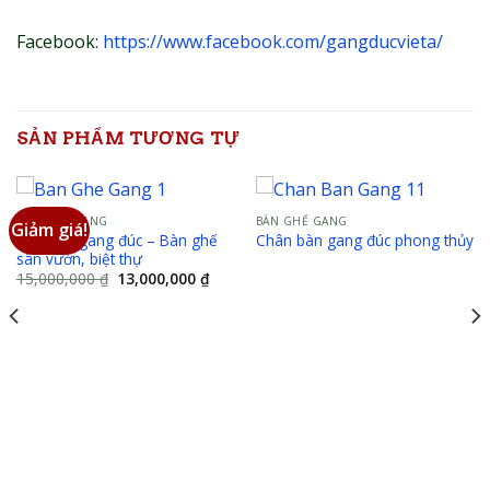
Facebook:
https://www.facebook.com/gangducvieta/
SẢN PHẨM TƯƠNG TỰ
BÀN GHẾ GANG
BÀN GHẾ GANG
Giảm giá!
Bàn ghế gang đúc – Bàn ghế
Chân bàn gang đúc phong thủy
sân vườn, biệt thự
Giá
Giá
15,000,000
₫
13,000,000
₫
gốc
hiện
là:
tại
15,000,000 ₫.
là:
13,000,000 ₫.