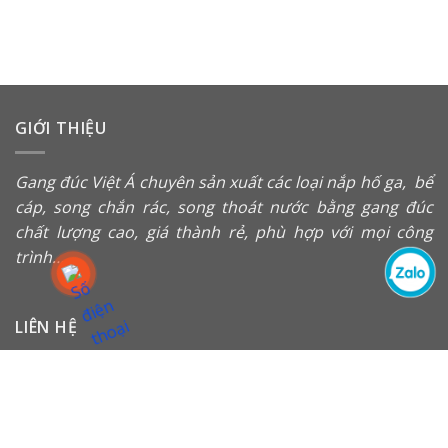
GIỚI THIỆU
Gang đúc Việt Á chuyên sản xuất các loại
nắp hố ga
,
bể
cáp
,
song chắn rác
, song thoát nước bằng gang đúc
chất lượng cao, giá thành rẻ, phù hợp với mọi công
trình…
LIÊN HỆ
Địa chỉ: Số 29, Lô D9, Khu đô thị Geleximco, Đường Lê
Trọng Tấn, La Phù, Hà Đông, Hà Nội.