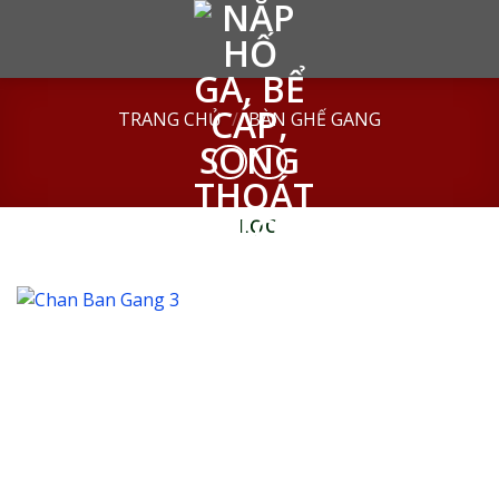
Skip
to
content
TRANG CHỦ
/
BÀN GHẾ GANG
LỌC