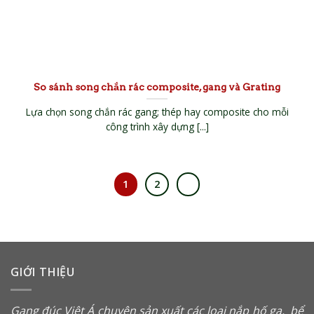
So sánh song chắn rác composite, gang và Grating
Lựa chọn song chắn rác gang; thép hay composite cho mỗi
công trình xây dựng [...]
1
2
GIỚI THIỆU
Gang đúc Việt Á chuyên sản xuất các loại
nắp hố ga
,
bể